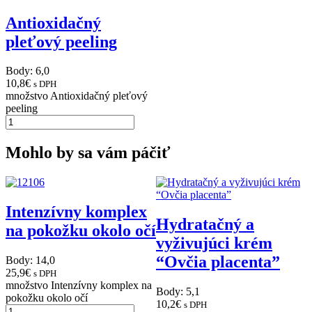
Antioxidačný
pleťový peeling
Body: 6,0
10,8
€
s DPH
množstvo Antioxidačný pleťový
peeling
Mohlo by sa vám páčiť
Intenzívny komplex
Hydratačný a
na pokožku okolo očí
vyživujúci krém
“Ovčia placenta”
Body: 14,0
25,9
€
s DPH
množstvo Intenzívny komplex na
Body: 5,1
pokožku okolo očí
10,2
€
s DPH