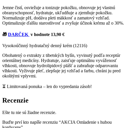
Jemne čistí, osviežuje a tonizuje pokožku, obnovuje jej vlastnú
obranyschopnosť, hydratuje, ukľudňuje a zjemňuje pokožku.
Normalizuje pH, dodáva pleti mäkkosť a zamatový vzhľad.
Optimalizuje ďalšiu starostlivosť a zvyšuje účinok krému až o 30%.
🎁
DARČEK
v hodnote 13,90 €
Vysokoúčinný hydratačný denný krém (12116)
Obohatený o extrakty z tibetských bylín, vyvinutý podľa receptúr
orientálnej medicíny. Hydratuje, zaisťuje optimálnu vyváženosť
vlhkosti, obnovuje hydrolipidový plášť a zabraňuje odparovaniu
vlhkosti. Vyživuje pleť, zlepšuje jej vzhľad a farbu, chráni ju pred
okolitými vplyvmi.
⏳ Limitovaná ponuka – len do vypredania zásob!
Recenzie
Ešte tu nie sú žiadne recenzie.
Buďte prví kto napíše recenziu “AKCIA Omladenie s hubou
kordyceps”