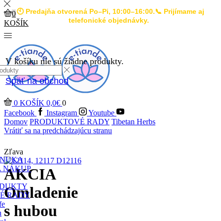
🕙 Predajňa otvorená Po–Pi, 10:00–16:00.📞 Prijímame aj
0
telefonické objednávky.
KOŠÍK
V košíku nie sú žiadne produkty.
Späť na obchod
0
KOŠÍK
0,0
€
0
Facebook
Instagram
Youtube
Domov
PRODUKTOVÉ RADY
Tibetan Herbs
Vrátiť sa na predchádzajúcu stranu
Zľava
ONUKA
A NÁKUP
AKCIA
ODUKTY
Omladenie
É RADY
fe
s hubou
h