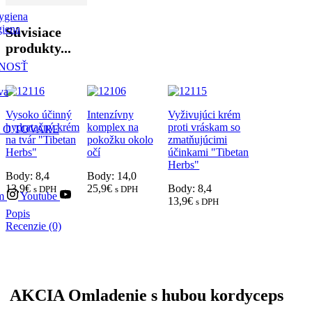
ygiena
giena
Súvisiace
produkty...
NOSŤ
va
Vysoko účinný
Intenzívny
Vyživujúci krém
hydratačný krém
komplex na
proti vráskam so
 O TOVARE
na tvár "Tibetan
pokožku okolo
zmatňujúcimi
Herbs"
očí
účinkami "Tibetan
Herbs"
Body: 8,4
Body: 14,0
13,9
€
25,9
€
Body: 8,4
s DPH
s DPH
m
Youtube
13,9
€
s DPH
Popis
Recenzie (0)
AKCIA Omladenie s hubou kordyceps