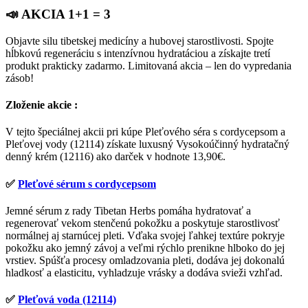
📣 AKCIA 1+1 = 3
Objavte silu tibetskej medicíny a hubovej starostlivosti. Spojte
hĺbkovú regeneráciu s intenzívnou hydratáciou a získajte tretí
produkt prakticky zadarmo. Limitovaná akcia – len do vypredania
zásob!
Zloženie akcie :
V tejto špeciálnej akcii pri kúpe Pleťového séra s cordycepsom a
Pleťovej vody (12114) získate luxusný Vysokoúčinný hydratačný
denný krém (12116) ako darček v hodnote 13,90€.
✅
Pleťové sérum s cordycepsom
Jemné sérum z rady Tibetan Herbs pomáha hydratovať a
regenerovať vekom stenčenú pokožku a poskytuje starostlivosť
normálnej aj starnúcej pleti. Vďaka svojej ľahkej textúre pokryje
pokožku ako jemný závoj a veľmi rýchlo prenikne hlboko do jej
vrstiev. Spúšťa procesy omladzovania pleti, dodáva jej dokonalú
hladkosť a elasticitu, vyhladzuje vrásky a dodáva svieži vzhľad.
✅
Pleťová voda (12114)