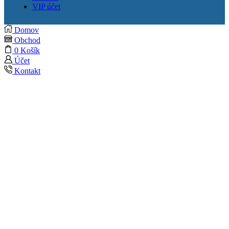
VIP účet
Domov
Obchod
0
Košík
Účet
Kontakt