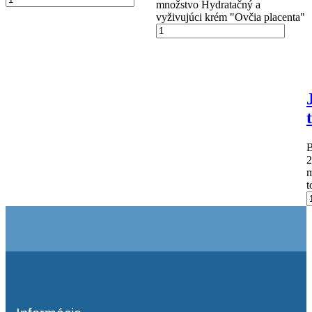
množstvo Hydratačný a
vyživujúci krém "Ovčia placenta"
B
2
m
t