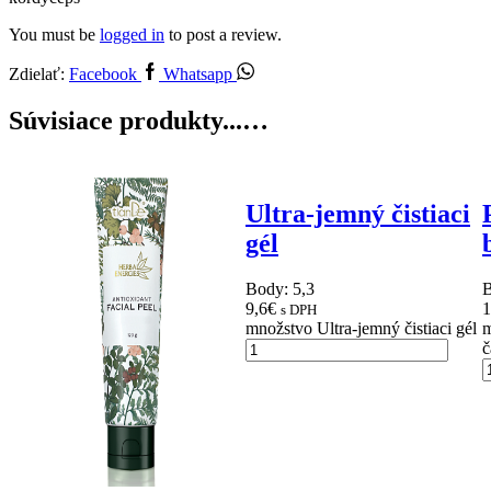
You must be
logged in
to post a review.
Zdielať:
Facebook
Whatsapp
Súvisiace produkty...…
Ultra-jemný čistiaci
gél
Body: 5,3
B
9,6
€
1
s DPH
množstvo Ultra-jemný čistiaci gél
m
č