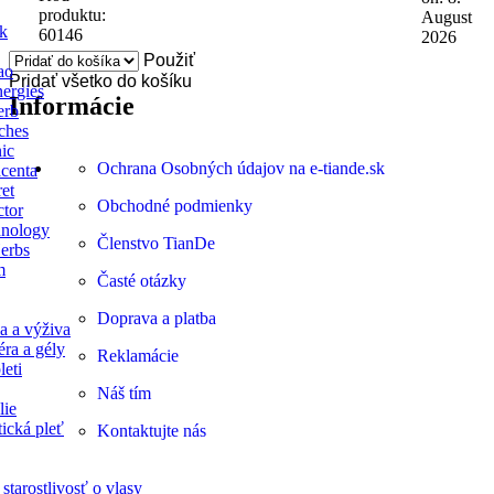
produktu:
August
ck
60146
2026
Použiť
ao
Pridať všetko do košíku
ergies
Informácie
erb
ches
ic
Ochrana Osobných údajov na e-tiande.sk
centa
ret
Obchodné podmienky
ctor
nology
Členstvo TianDe
erbs
m
Časté otázky
Doprava a platba
a a výživa
éra a gély
Reklamácie
leti
Náš tím
lie
ická pleť
Kontaktujte nás
starostlivosť o vlasy