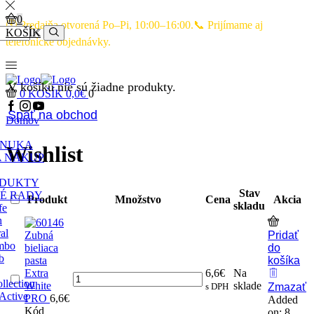
0
🕙 Predajňa otvorená Po–Pi, 10:00–16:00.📞 Prijímame aj
KOŠÍK
telefonické objednávky.
V košíku nie sú žiadne produkty.
0
KOŠÍK
0,0
€
0
Späť na obchod
Domov
ONUKA
Wishlist
A NÁKUP
ODUKTY
Stav
É RADY
Produkt
Množstvo
Cena
Akcia
skladu
fe
h
al
Zubná
Pridať
mbo
bieliaca
do
b
pasta
košíka
Extra
6,6
€
Na
llection
White
sklade
s DPH
Zmazať
Active
PRO
6,6
€
Added
Kód
on: 8.