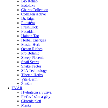
Bio Rehab
Botoluxe
Charm Collection
Collagen Active
Dr.Taiga
Ekosféra
FreshClick
Fucoidan
Hainan Tao
Herbal Energies
Master Herb
Ocean Riches
Pro Botanic
Sheep Placenta
Snail Secret
Snake Factor
SPA Technology
Tibetan Herbs
Vita-Derm
Ženšen
TVÁR
Hydratácia a výživa
Pleťové séra a gély
Čistenie pleti
Masky