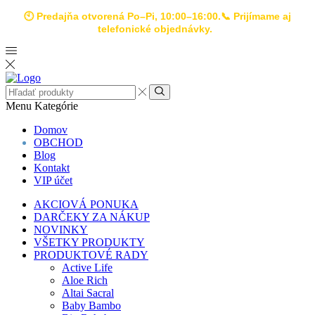
🕙 Predajňa otvorená Po–Pi, 10:00–16:00.📞 Prijímame aj
telefonické objednávky.
Search
input
Search
Menu
Kategórie
Domov
OBCHOD
Blog
Kontakt
VIP účet
AKCIOVÁ PONUKA
DARČEKY ZA NÁKUP
NOVINKY
VŠETKY PRODUKTY
PRODUKTOVÉ RADY
Active Life
Aloe Rich
Altai Sacral
Baby Bambo