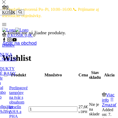
0
🕙 Predajňa otvorená Po–Pi, 10:00–16:00.📞 Prijímame aj
KOŠÍK
telefonické objednávky.
V košíku nie sú žiadne produkty.
0
KOŠÍK
0,0
€
0
Späť na obchod
Domov
ONUKA
Wishlist
A NÁKUP
ODUKTY
Stav
É RADY
Produkt
Množstvo
Cena
Akcia
skladu
fe
h
al
Peelingové
mbo
tampóny
Viac
b
na tvár s
info
obsahom
Nie je
Zmazať
llection
kyselín
27,6
€
na
Added
Active
AHA a
s DPH
sklade
on: 7.
PHA