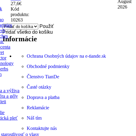
August
27,6
€
2026
ck
Kód
produktu:
ao
10263
ergies
Použiť
erb
Pridať všetko do košíku
ches
Informácie
ic
centa
ret
Ochrana Osobných údajov na e-tiande.sk
ctor
nology
Obchodné podmienky
erbs
m
Členstvo TianDe
Časté otázky
a a výživa
éra a gély
Doprava a platba
leti
Reklamácie
lie
ická pleť
Náš tím
Kontaktujte nás
starostlivosť o vlasy