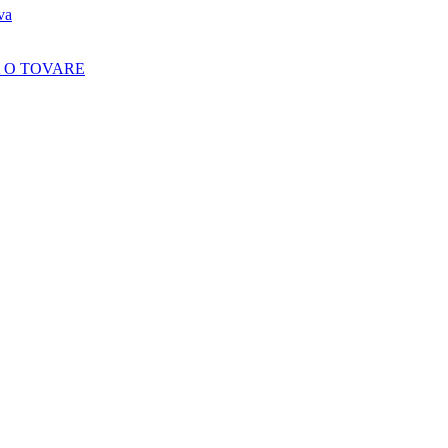
va
 O TOVARE