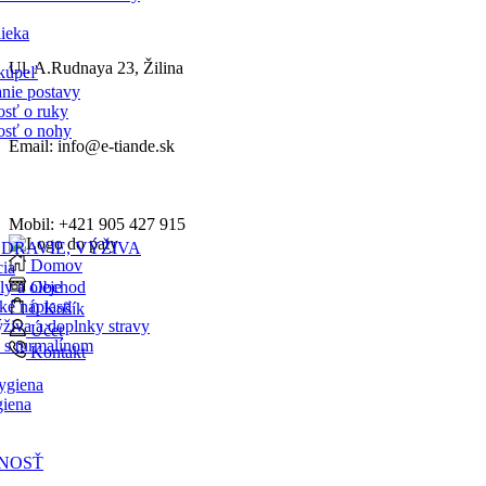
ieka
Ul. A.Rudnaya 23, Žilina
 kúpeľ
nie postavy
vosť o ruky
vosť o nohy
Email: info@e-tiande.sk
Mobil: +421 905 427 915
ZDRAVIE, VÝŽIVA
Domov
cia
ly a oleje
Obchod
é náplasti
0
Košík
živa a doplnky stravy
Účet
 s turmalínom
Kontakt
ygiena
giena
NOSŤ