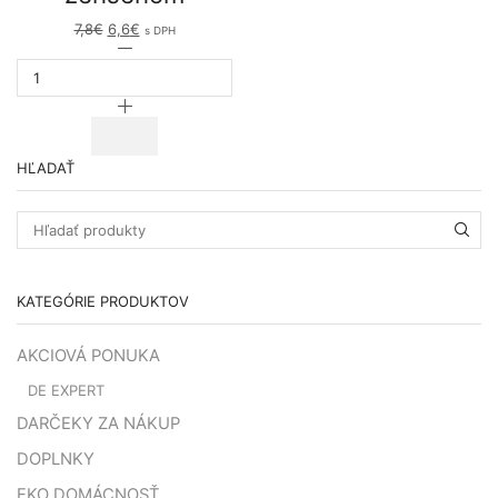
7,8
€
Original
6,6
€
Current
s DPH
price
množstvo
price
was:
Telové
is:
7,8€.
mydlo
6,6€.
so
ženšenom
HĽADAŤ
Search
for:
KATEGÓRIE PRODUKTOV
AKCIOVÁ PONUKA
DE EXPERT
DARČEKY ZA NÁKUP
DOPLNKY
EKO DOMÁCNOSŤ