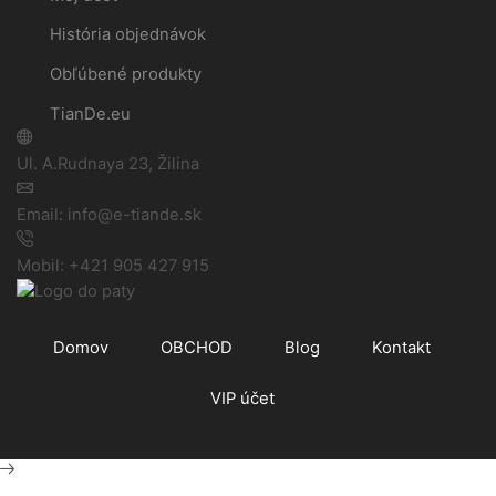
História objednávok
Obľúbené produkty
TianDe.eu
Ul. A.Rudnaya 23, Žilina
Email: info@e-tiande.sk
Mobil: +421 905 427 915
Domov
OBCHOD
Blog
Kontakt
VIP účet