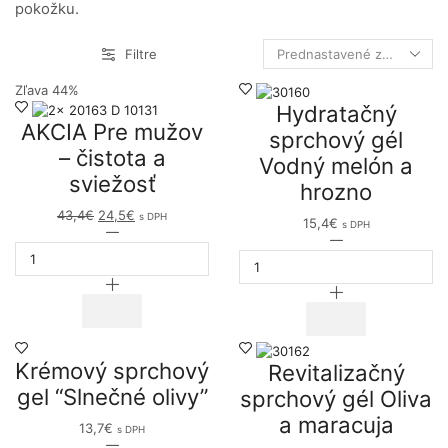
pokožku.
Filtre
Zľava 44%
Hydratačný
AKCIA Pre mužov
sprchový gél
– čistota a
Vodný melón a
sviežosť
hrozno
43,4
€
Original
24,5
€
Current
s DPH
15,4
€
s DPH
price
množstvo
price
množstvo
was:
AKCIA
is:
Hydratačný
43,4€.
Pre
24,5€.
sprchový
mužov
gél
-
Vodný
čistota
melón
a
a
sviežosť
Krémový sprchový
hrozno
Revitalizačný
gel “Slnečné olivy”
sprchový gél Oliva
a maracuja
13,7
€
s DPH
množstvo