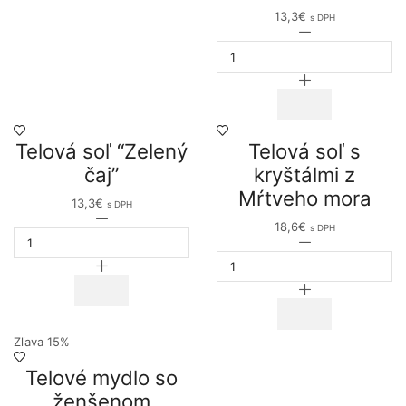
13,3
€
s DPH
množstvo
Telová
soľ
"Medová
broskyňa"
Telová soľ “Zelený
Telová soľ s
čaj”
kryštálmi z
Mŕtveho mora
13,3
€
s DPH
množstvo
18,6
€
s DPH
Telová
množstvo
soľ
Telová
"Zelený
soľ
čaj"
s
kryštálmi
z
Mŕtveho
Zľava 15%
mora
Telové mydlo so
ženšenom