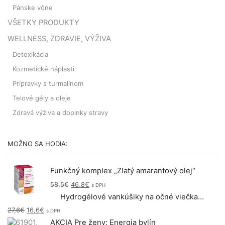
Pánske vône
VŠETKY PRODUKTY
WELLNESS, ZDRAVIE, VÝŽIVA
Detoxikácia
Kozmetické náplasti
Prípravky s turmalínom
Telové gély a oleje
Zdravá výživa a doplnky stravy
MOŽNO SA HODIA:
Funkčný komplex „Zlatý amarantový olej“
58,5
€
Original
46,8
€
Current
s DPH
price
price
Hydrogélové vankúšiky na očné viečka s červenými morskými riasami a yuzu, exp.12/26
was:
is:
27,6
€
Original
16,6
€
Current
58,5€.
46,8€.
s DPH
price
price
AKCIA Pre ženy: Energia bylín