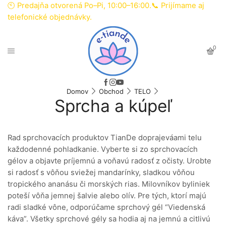
🕙 Predajňa otvorená Po–Pi, 10:00–16:00.📞 Prijímame aj
telefonické objednávky.
0
Domov
Obchod
TELO
Sprcha a kúpeľ
Rad sprchovacích produktov TianDe doprajeváami telu
každodenné pohladkanie. Vyberte si zo sprchovacích
gélov a objavte príjemnú a voňavú radosť z očisty. Urobte
si radosť s vôňou sviežej mandarínky, sladkou vôňou
tropického ananásu či morských rias. Milovníkov byliniek
poteší vôňa jemnej šalvie alebo olív. Pre tých, ktorí majú
radi sladké vône, odporúčame sprchový gél “Viedenská
káva”. Všetky sprchové gély sa hodia aj na jemnú a citlivú