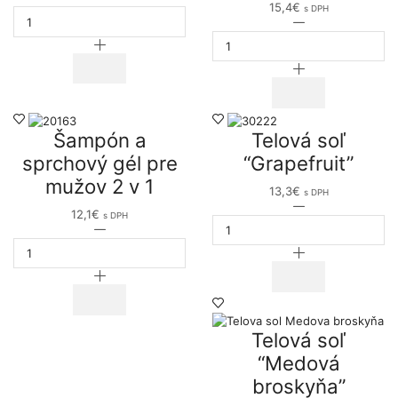
15,4
€
s DPH
Krémový
množstvo
sprchový
Revitalizačný
gel
sprchový
"Slnečné
gél
olivy"
Oliva
a
maracuja
Šampón a
Telová soľ
sprchový gél pre
“Grapefruit”
mužov 2 v 1
13,3
€
s DPH
množstvo
12,1
€
s DPH
Telová
množstvo
soľ
Šampón
"Grapefruit"
a
sprchový
gél
pre
mužov
Telová soľ
2
v
“Medová
1
broskyňa”