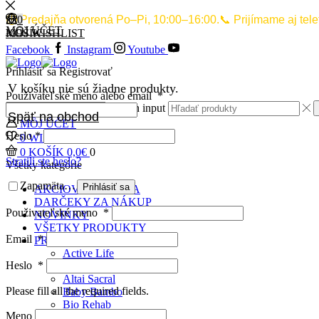
🕙 Predajňa otvorená Po–Pi, 10:00–16:00.📞 Prijímame aj tel
0
0
MÔJ ÚČET
MÔJ WISHLIST
KOŠÍK
Facebook
Instagram
Youtube
Prihlásiť sa
Registrovať
V košíku nie sú žiadne produkty.
Použivateľské meno alebo email
*
Search input
Späť na obchod
MÔJ ÚČET
Heslo
*
0
WISHLIST
0
0
KOŠÍK
0,0
€
0
Stratili ste heslo?
Všetky kategórie
Zapamätať si ma
Prihlásiť sa
AKCIOVÁ PONUKA
DARČEKY ZA NÁKUP
Použivateľské meno
*
NOVINKY
VŠETKY PRODUKTY
Email
*
PRODUKTOVÉ RADY
Active Life
Heslo
*
Aloe Rich
Altai Sacral
Please fill all the required fields.
Baby Bambo
Bio Rehab
Meno
Botoluxe