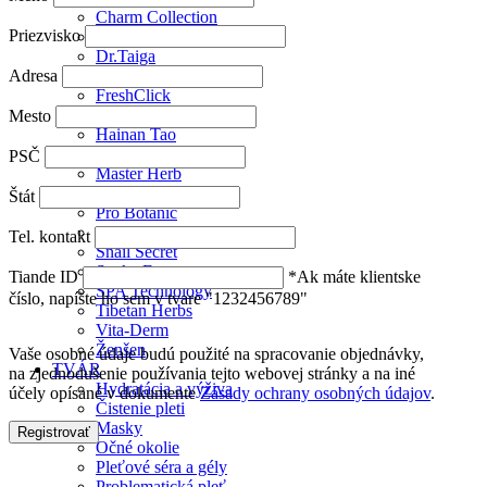
Charm Collection
Priezvisko
Collagen Active
Dr.Taiga
Adresa
Ekosféra
FreshClick
Fucoidan
Mesto
Hainan Tao
Herbal Energies
PSČ
Master Herb
Ocean Riches
Štát
Pro Botanic
Sheep Placenta
Tel. kontakt
Snail Secret
Snake Factor
Tiande ID
*Ak máte klientske
SPA Technology
číslo, napíšte ho sem v tvare "1232456789"
Tibetan Herbs
Vita-Derm
Ženšen
Vaše osobné údaje budú použité na spracovanie objednávky,
TVÁR
na zjednodušenie používania tejto webovej stránky a na iné
Hydratácia a výživa
účely opísané v dokumente
Zásady ochrany osobných údajov
.
Čistenie pleti
Masky
Registrovať
Očné okolie
Pleťové séra a gély
Problematická pleť