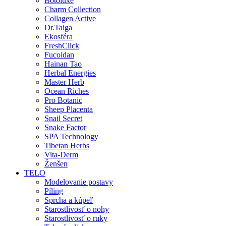
Botoluxe
Charm Collection
Collagen Active
Dr.Taiga
Ekosféra
FreshClick
Fucoidan
Hainan Tao
Herbal Energies
Master Herb
Ocean Riches
Pro Botanic
Sheep Placenta
Snail Secret
Snake Factor
SPA Technology
Tibetan Herbs
Vita-Derm
Ženšen
TELO
Modelovanie postavy
Píling
Sprcha a kúpeľ
Starostlivosť o nohy
Starostlivosť o ruky