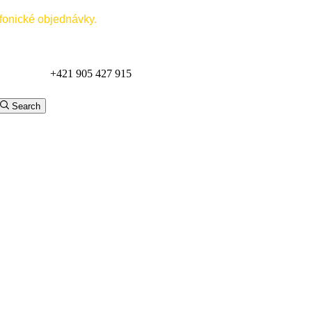
efonické objednávky.
+421 905 427 915
Zobraziť online katalóg
Search