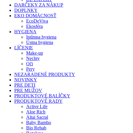
DARČEKY ZA NÁKUP
DOPLNKY
EKO DOMÁCNOSŤ
EcoDeViva
Ekosféra
HYGIENA
Intímna hygiena
Ústna hygiena
LÍČENIE
Make-up
Nechty
Oči
Pery
NEZARADENÉ PRODUKTY
NOVINKY
PRE DETI
PRE MUŽOV
PRODUKTOVÉ BALÍČKY
PRODUKTOVÉ RADY
Active Life
Aloe Rich
Altai Sacral
Baby Bambo
Bio Rehab