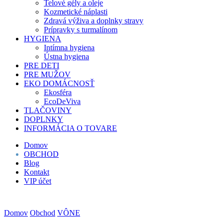
Telové gély a oleje
Kozmetické náplasti
Zdravá výživa a doplnky stravy
Prípravky s turmalínom
HYGIENA
Intímna hygiena
Ústna hygiena
PRE DETI
PRE MUŽOV
EKO DOMÁCNOSŤ
Ekosféra
EcoDeViva
TLAČOVINY
DOPLNKY
INFORMÁCIA O TOVARE
Domov
OBCHOD
Blog
Kontakt
VIP účet
Domov
Obchod
VÔNE