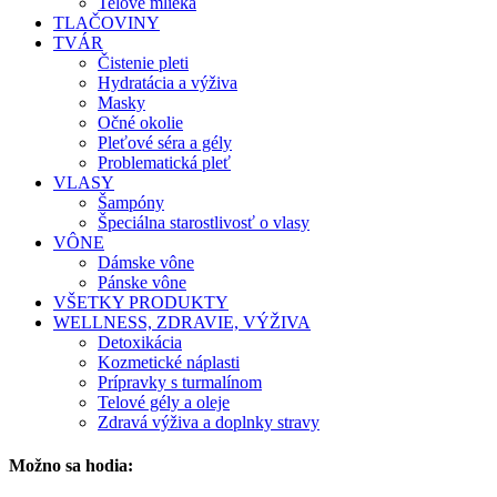
Telové mlieka
TLAČOVINY
TVÁR
Čistenie pleti
Hydratácia a výživa
Masky
Očné okolie
Pleťové séra a gély
Problematická pleť
VLASY
Šampóny
Špeciálna starostlivosť o vlasy
VÔNE
Dámske vône
Pánske vône
VŠETKY PRODUKTY
WELLNESS, ZDRAVIE, VÝŽIVA
Detoxikácia
Kozmetické náplasti
Prípravky s turmalínom
Telové gély a oleje
Zdravá výživa a doplnky stravy
Možno sa hodia: