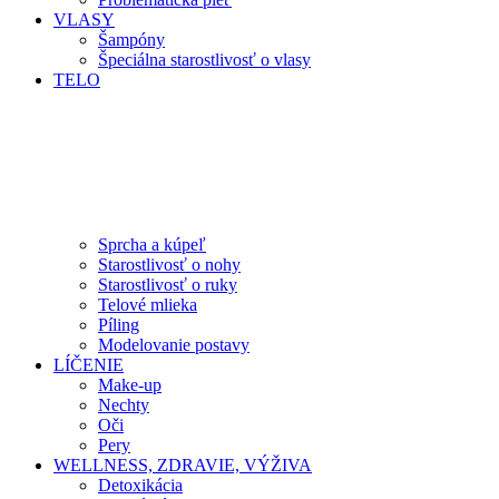
VLASY
Šampóny
Špeciálna starostlivosť o vlasy
TELO
Sprcha a kúpeľ
Starostlivosť o nohy
Starostlivosť o ruky
Telové mlieka
Píling
Modelovanie postavy
LÍČENIE
Make-up
Nechty
Oči
Pery
WELLNESS, ZDRAVIE, VÝŽIVA
Detoxikácia