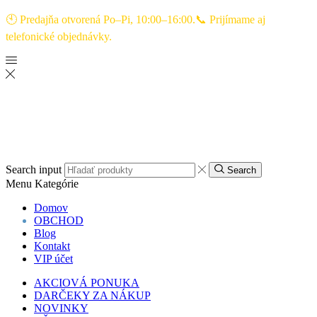
🕙 Predajňa otvorená Po–Pi, 10:00–16:00.📞 Prijímame aj
telefonické objednávky.
Menu
Kategórie
Domov
OBCHOD
Blog
Kontakt
VIP účet
AKCIOVÁ PONUKA
DARČEKY ZA NÁKUP
NOVINKY
VŠETKY PRODUKTY
PRODUKTOVÉ RADY
Active Life
Aloe Rich
Altai Sacral