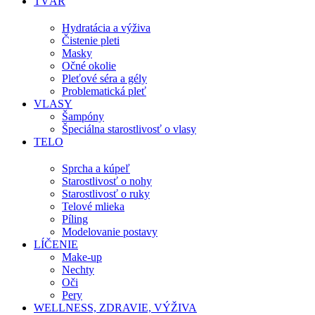
TVÁR
Hydratácia a výživa
Čistenie pleti
Masky
Očné okolie
Pleťové séra a gély
Problematická pleť
VLASY
Šampóny
Špeciálna starostlivosť o vlasy
TELO
Sprcha a kúpeľ
Starostlivosť o nohy
Starostlivosť o ruky
Telové mlieka
Píling
Modelovanie postavy
LÍČENIE
Make-up
Nechty
Oči
Pery
WELLNESS, ZDRAVIE, VÝŽIVA