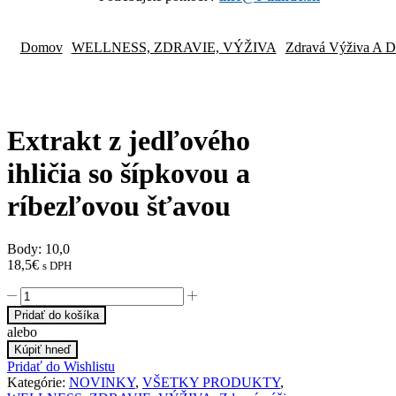
Domov
WELLNESS, ZDRAVIE, VÝŽIVA
Zdravá Výživa A D
Extrakt z jedľového
ihličia so šípkovou a
ríbezľovou šťavou
Body: 10,0
18,5
€
s DPH
Pridať do košíka
alebo
Kúpiť hneď
Pridať do Wishlistu
Kategórie:
NOVINKY
,
VŠETKY PRODUKTY
,