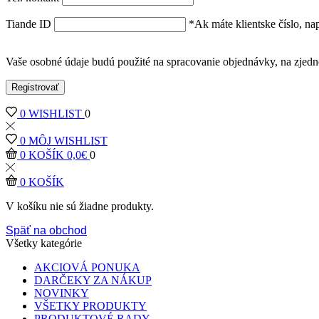
Tiande ID
*Ak máte klientske číslo, n
Vaše osobné údaje budú použité na spracovanie objednávky, na zjedn
Registrovať
0
WISHLIST
0
0
MÔJ WISHLIST
0
KOŠÍK
0,0
€
0
0
KOŠÍK
V košíku nie sú žiadne produkty.
Späť na obchod
Všetky kategórie
AKCIOVÁ PONUKA
DARČEKY ZA NÁKUP
NOVINKY
VŠETKY PRODUKTY
PRODUKTOVÉ RADY