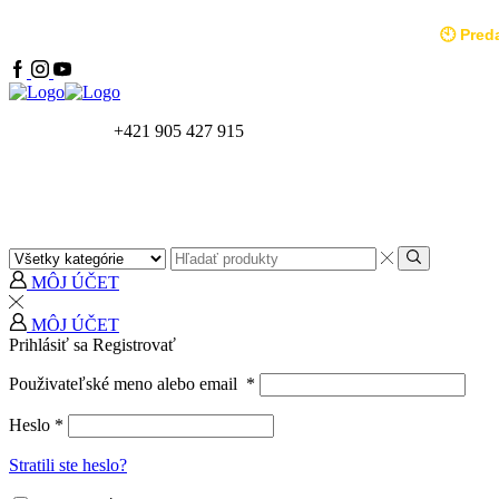
🕙 Pred
+421 905 427 915
Zobraziť online katalóg
MÔJ ÚČET
MÔJ ÚČET
Prihlásiť sa
Registrovať
Použivateľské meno alebo email
*
Heslo
*
Stratili ste heslo?