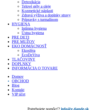
Detoxikácia
Telové gély a oleje
Kozmetické náplasti
Zdravá výživa a doplnky stravy
Prípravky s turmalínom
HYGIENA
Intímna hygiena
Ústna hygiena
PRE DETI
PRE MUŽOV
EKO DOMÁCNOSŤ
Ekosféra
EcoDeViva
TLAČOVINY
DOPLNKY
INFORMÁCIA O TOVARE
Domov
OBCHOD
Blog
Kontakt
VIP účet
Potrebujete pomôcť?
info@e-tiande.sk