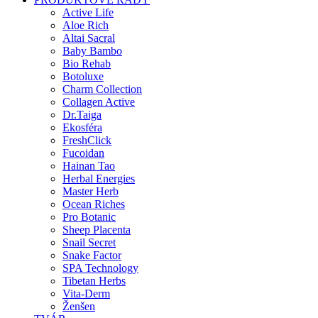
Active Life
Aloe Rich
Altai Sacral
Baby Bambo
Bio Rehab
Botoluxe
Charm Collection
Collagen Active
Dr.Taiga
Ekosféra
FreshClick
Fucoidan
Hainan Tao
Herbal Energies
Master Herb
Ocean Riches
Pro Botanic
Sheep Placenta
Snail Secret
Snake Factor
SPA Technology
Tibetan Herbs
Vita-Derm
Ženšen