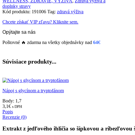
WELLNESS, ZDRAVIE, VÝŽIVA
,
Zdravá výživa a
doplnky stravy
Kód produktu:
191006
Tag:
zdravá výživa
Chcete získať VIP zľavu? Kliknite sem.
Opýtajte sa nás
Poštovné 🔥 zdarma na všetky objednávky nad
64€
Súvisiace produkty...
Nápoj s glycínom a tryptofánom
Body: 1,7
3,1
€
s DPH
Popis
Recenzie (0)
Extrakt z jedľového ihličia so šípkovou a ríbezľovou