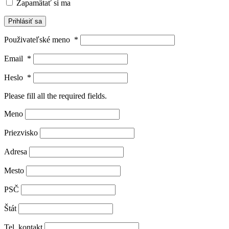
Zapamätať si ma
Prihlásiť sa
Použivateľské meno
*
Email
*
Heslo
*
Please fill all the required fields.
Meno
Priezvisko
Adresa
Mesto
PSČ
Štát
Tel. kontakt