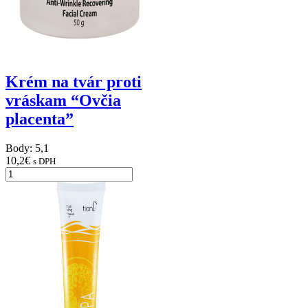
Krém na tvár proti
vráskam “Ovčia
placenta”
Body: 5,1
10,2
€
s DPH