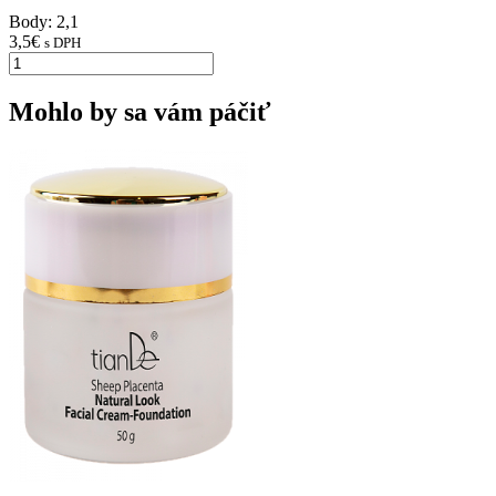
Body: 2,1
3,5
€
s DPH
Mohlo by sa vám páčiť