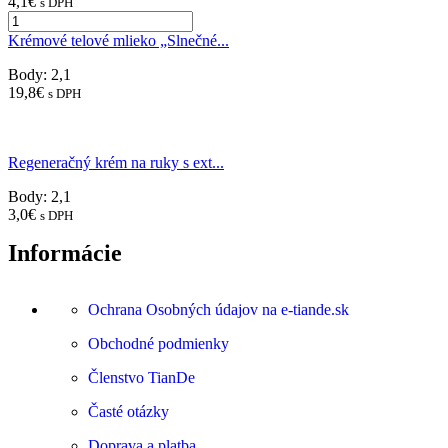
4,1
€
s DPH
Krémové telové mlieko „Slnečné...
Body: 2,1
19,8
€
s DPH
Regeneračný krém na ruky s ext...
Body: 2,1
3,0
€
s DPH
Informácie
Ochrana Osobných údajov na e-tiande.sk
Obchodné podmienky
Členstvo TianDe
Časté otázky
Doprava a platba