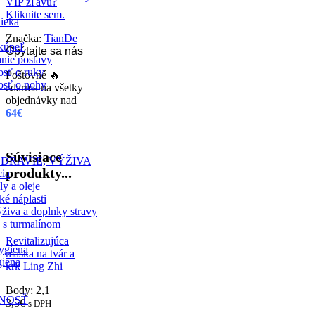
VIP zľavu?
Kliknite sem.
ieka
Značka:
TianDe
 kúpeľ
Opýtajte sa nás
nie postavy
vosť o ruky
Poštovné 🔥
vosť o nohy
zdarma na všetky
objednávky nad
64€
Súvisiace
ZDRAVIE, VÝŽIVA
produkty...
cia
ly a oleje
é náplasti
živa a doplnky stravy
 s turmalínom
Revitalizujúca
ygiena
maska na tvár a
giena
krk Ling Zhi
Body: 2,1
NOSŤ
3,5
€
s DPH