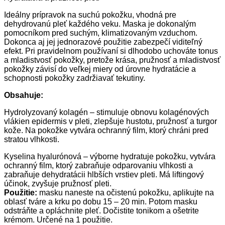
Ideálny prípravok na suchú pokožku, vhodná pre
dehydrovanú pleť každého veku. Maska je dokonalým
pomocníkom pred suchým, klimatizovaným vzduchom.
Dokonca aj jej jednorazové použitie zabezpečí viditeľný
efekt. Pri pravidelnom používaní si dlhodobo uchováte tonus
a mladistvosť pokožky, pretože krása, pružnosť a mladistvosť
pokožky závisí do veľkej miery od úrovne hydratácie a
schopnosti pokožky zadržiavať tekutiny.
Obsahuje:
Hydrolyzovaný kolagén – stimuluje obnovu kolagénových
vlákien epidermis v pleti, zlepšuje hustotu, pružnosť a turgor
kože. Na pokožke vytvára ochranný film, ktorý chráni pred
stratou vlhkosti.
Kyselina hyalurónová – výborne hydratuje pokožku, vytvára
ochranný film, ktorý zabraňuje odparovaniu vlhkosti a
zabraňuje dehydratácii hlbších vrstiev pleti. Má liftingový
účinok, zvyšuje pružnosť pleti.
Použitie:
masku naneste na očistenú pokožku, aplikujte na
oblasť tváre a krku po dobu 15 – 20 min. Potom masku
odstráňte a opláchnite pleť. Dočistite tonikom a ošetrite
krémom. Určené na 1 použitie.