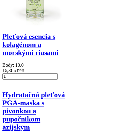
Pleťová esencia s
kolagénom a
morskými riasami
Body: 10,0
16,8
€
s DPH
Hydratačná pleťová
PGA-maska s
pivonkou a
pupočníkom
ázijským