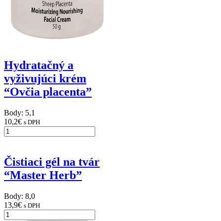
Hydratačný a
vyživujúci krém
“Ovčia placenta”
Body: 5,1
10,2
€
s DPH
Čistiaci gél na tvár
“Master Herb”
Body: 8,0
13,9
€
s DPH