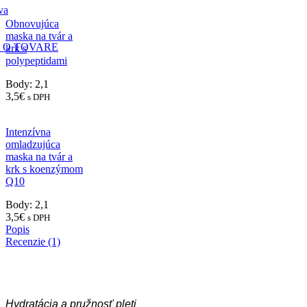
va
Obnovujúca
maska na tvár a
 O TOVARE
krk s
polypeptidami
Body: 2,1
3,5
€
s DPH
Intenzívna
omladzujúca
maska na tvár a
krk s koenzýmom
Q10
Body: 2,1
3,5
€
s DPH
Popis
Recenzie (1)
Hydratácia a pružnosť pleti