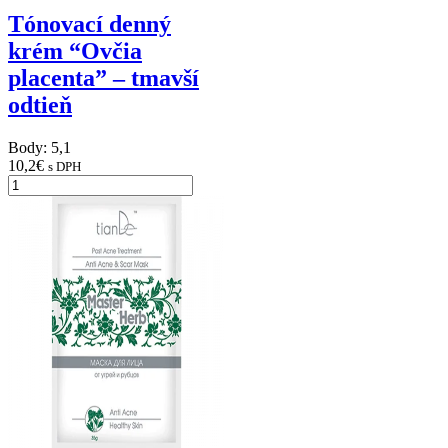
Tónovací denný
krém “Ovčia
placenta” – tmavší
odtieň
Body: 5,1
10,2
€
s DPH