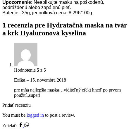
Upozorneni
e:
Neaplikujte masku na poškodenú,
podráždenú alebo zapálenú pleť.
Balenie : 35g
, jednotková cena: 8,29€/100g
1 recenzia pre
Hydratačná maska na tvár
a krk Hyaluronová kyselina
Hodnotenie
5
z 5
Erika
–
15. novembra 2018
pre mňa najlepšia maska…viditeľný efekt hneď po prvom
použití..super!
Pridať recenziu
You must be
logged in
to post a review.
Zdielať: