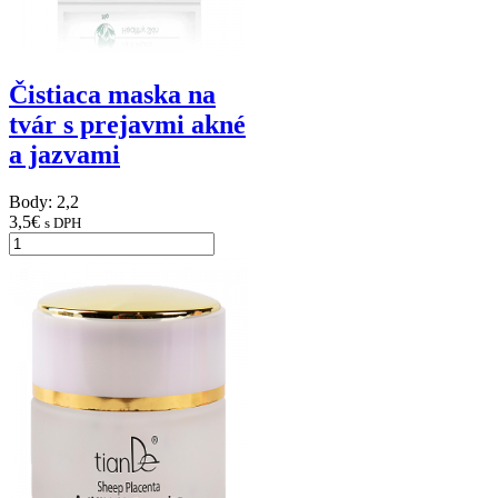
Čistiaca maska na
tvár s prejavmi akné
a jazvami
Body: 2,2
3,5
€
s DPH