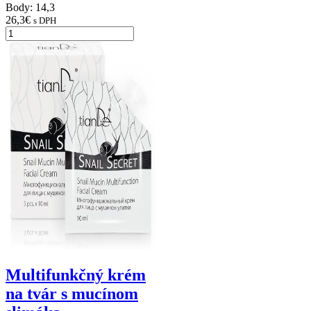
Body: 14,3
26,3
€
s DPH
Multifunkčný krém
na tvár s mucínom