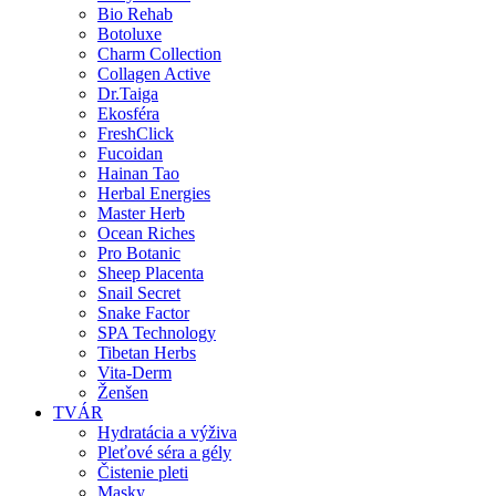
Bio Rehab
Botoluxe
Charm Collection
Collagen Active
Dr.Taiga
Ekosféra
FreshClick
Fucoidan
Hainan Tao
Herbal Energies
Master Herb
Ocean Riches
Pro Botanic
Sheep Placenta
Snail Secret
Snake Factor
SPA Technology
Tibetan Herbs
Vita-Derm
Ženšen
TVÁR
Hydratácia a výživa
Pleťové séra a gély
Čistenie pleti
Masky