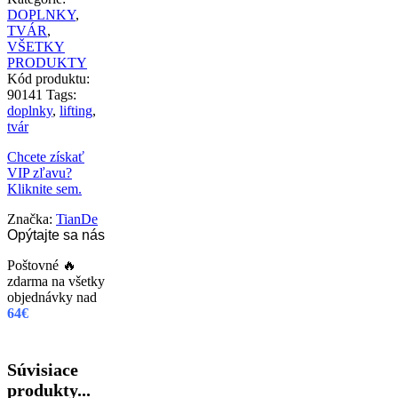
DOPLNKY
,
TVÁR
,
VŠETKY
PRODUKTY
Kód produktu:
90141
Tags:
doplnky
,
lifting
,
tvár
Chcete získať
VIP zľavu?
Kliknite sem.
Značka:
TianDe
Opýtajte sa nás
Poštovné 🔥
zdarma na všetky
objednávky nad
64€
Súvisiace
produkty...