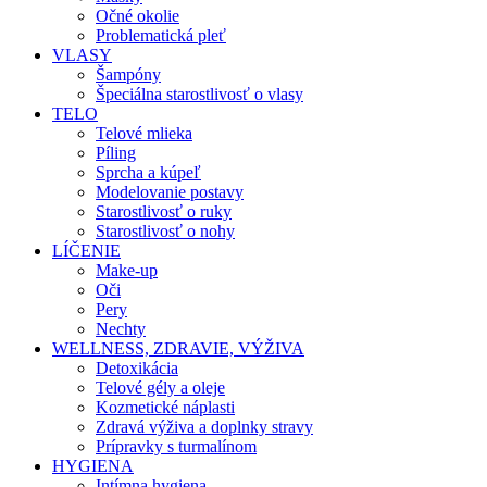
Očné okolie
Problematická pleť
VLASY
Šampóny
Špeciálna starostlivosť o vlasy
TELO
Telové mlieka
Píling
Sprcha a kúpeľ
Modelovanie postavy
Starostlivosť o ruky
Starostlivosť o nohy
LÍČENIE
Make-up
Oči
Pery
Nechty
WELLNESS, ZDRAVIE, VÝŽIVA
Detoxikácia
Telové gély a oleje
Kozmetické náplasti
Zdravá výživa a doplnky stravy
Prípravky s turmalínom
HYGIENA
Intímna hygiena