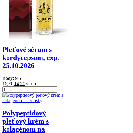
Pleťové sérum s
kordycepsom, exp.
25.10.2026
Body: 9,5
16,7
€
14,2
€
s DPH
Polypeptidový
pleťový krém s
kolagénom na