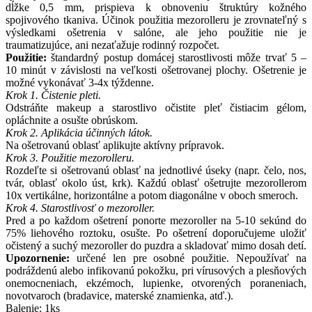
dĺžke 0,5 mm, prispieva k obnoveniu štruktúry kožného
spojivového tkaniva. Účinok použitia mezorolleru je zrovnateľný s
výsledkami ošetrenia v salóne, ale jeho použitie nie je
traumatizujúce, ani nezaťažuje rodinný rozpočet.
Použitie:
štandardný postup domácej starostlivosti môže trvať 5 –
10 minút v závislosti na veľkosti ošetrovanej plochy. Ošetrenie je
možné vykonávať 3-4x týždenne.
Krok 1. Čistenie pleti.
Odstráňte makeup a starostlivo očistite pleť čistiacim gélom,
opláchnite a osušte obrúskom.
Krok 2. Aplikácia účinných látok.
Na ošetrovanú oblasť aplikujte aktívny prípravok.
Krok 3. Použitie mezorolleru.
Rozdeľte si ošetrovanú oblasť na jednotlivé úseky (napr. čelo, nos,
tvár, oblasť okolo úst, krk). Každú oblasť ošetrujte mezorollerom
10x vertikálne, horizontálne a potom diagonálne v oboch smeroch.
Krok 4. Starostlivosť o mezoroller.
Pred a po každom ošetrení ponorte mezoroller na 5-10 sekúnd do
75% liehového roztoku, osušte. Po ošetrení doporučujeme uložiť
očistený a suchý mezoroller do puzdra a skladovať mimo dosah detí.
Upozornenie:
určené len pre osobné použitie. Nepoužívať na
podráždenú alebo infikovanú pokožku, pri vírusových a plesňových
onemocneniach, ekzémoch, lupienke, otvorených poraneniach,
novotvaroch (bradavice, materské znamienka, atď.).
Balenie: 1ks