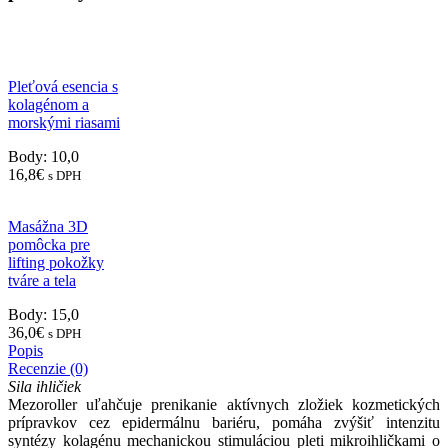
Pleťová esencia s
kolagénom a
morskými riasami
Body: 10,0
16,8
€
s DPH
Masážna 3D
pomôcka pre
lifting pokožky
tváre a tela
Body: 15,0
36,0
€
s DPH
Popis
Recenzie (0)
Sila ihličiek
Mezoroller uľahčuje prenikanie aktívnych zložiek kozmetických
prípravkov cez epidermálnu bariéru, pomáha zvýšiť intenzitu
syntézy kolagénu mechanickou stimuláciou pleti mikroihličkami o