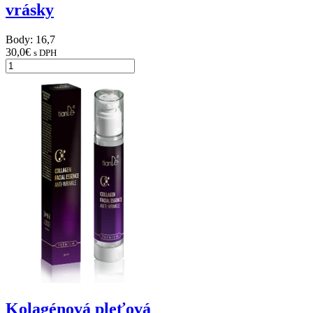
vrásky
Body: 16,7
30,0
€
s DPH
Kolagénová pleťová