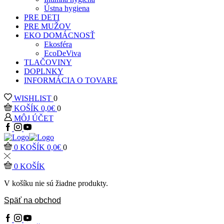
Ústna hygiena
PRE DETI
PRE MUŽOV
EKO DOMÁCNOSŤ
Ekosféra
EcoDeViva
TLAČOVINY
DOPLNKY
INFORMÁCIA O TOVARE
WISHLIST
0
KOŠÍK
0,0
€
0
MÔJ ÚČET
0
KOŠÍK
0,0
€
0
0
KOŠÍK
V košíku nie sú žiadne produkty.
Späť na obchod