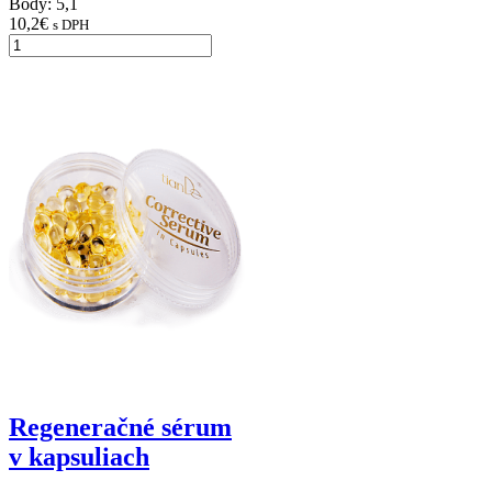
Body: 5,1
10,2
€
s DPH
Regeneračné sérum
v kapsuliach