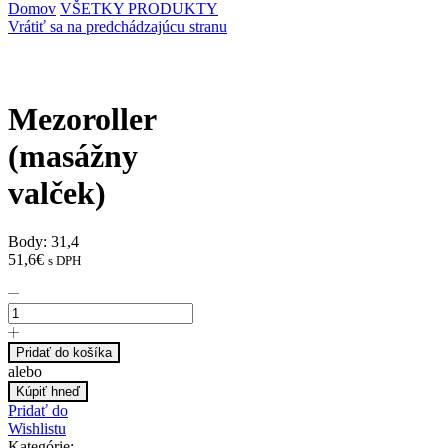
Domov
VŠETKY PRODUKTY
Vrátiť sa na predchádzajúcu stranu
Mezoroller
(masážny
valček)
Body: 31,4
51,6
€
s DPH
Pridať do košíka
alebo
Kúpiť hneď
Pridať do
Wishlistu
Kategórie: