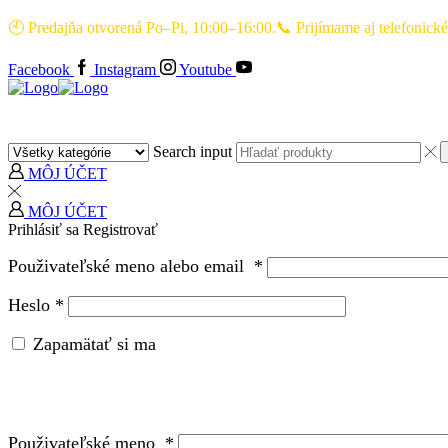
🕙 Predajňa otvorená Po–Pi, 10:00–16:00.📞 Prijímame aj telefonic
Facebook
Instagram
Youtube
Search input
MÔJ ÚČET
MÔJ ÚČET
Prihlásiť sa
Registrovať
Použivateľské meno alebo email
*
Heslo
*
Zapamätať si ma
Použivateľské meno
*