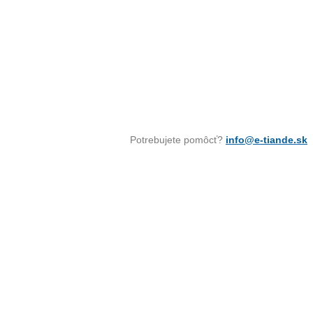
Potrebujete pomôcť?
info@e-tiande.sk