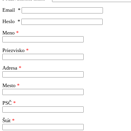
Email
*
Heslo
*
Meno
Priezvisko
Adresa
Mesto
PSČ
Štát