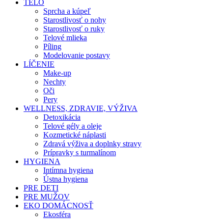
TELO
Sprcha a kúpeľ
Starostlivosť o nohy
Starostlivosť o ruky
Telové mlieka
Píling
Modelovanie postavy
LÍČENIE
Make-up
Nechty
Oči
Pery
WELLNESS, ZDRAVIE, VÝŽIVA
Detoxikácia
Telové gély a oleje
Kozmetické náplasti
Zdravá výživa a doplnky stravy
Prípravky s turmalínom
HYGIENA
Intímna hygiena
Ústna hygiena
PRE DETI
PRE MUŽOV
EKO DOMÁCNOSŤ
Ekosféra