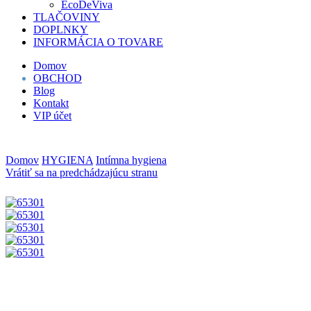
EcoDeViva
TLAČOVINY
DOPLNKY
INFORMÁCIA O TOVARE
Domov
OBCHOD
Blog
Kontakt
VIP účet
Domov
HYGIENA
Intímna hygiena
Vrátiť sa na predchádzajúcu stranu