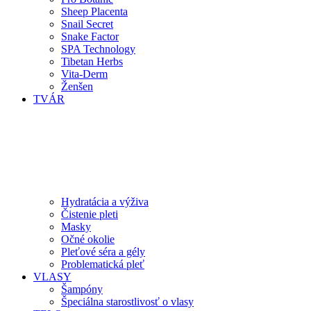
Sheep Placenta
Snail Secret
Snake Factor
SPA Technology
Tibetan Herbs
Vita-Derm
Ženšen
TVÁR
Hydratácia a výživa
Čistenie pleti
Masky
Očné okolie
Pleťové séra a gély
Problematická pleť
VLASY
Šampóny
Špeciálna starostlivosť o vlasy