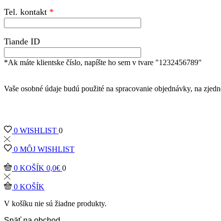
Tel. kontakt
Tiande ID
*Ak máte klientske číslo, napíšte ho sem v tvare "1232456789"
Vaše osobné údaje budú použité na spracovanie objednávky, na zjedn
0
WISHLIST
0
0
MÔJ WISHLIST
0
KOŠÍK
0,0
€
0
0
KOŠÍK
V košíku nie sú žiadne produkty.
Späť na obchod