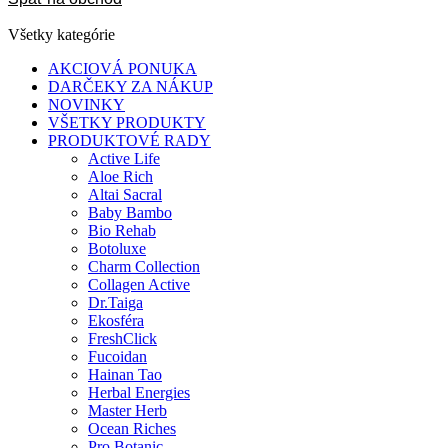
Všetky kategórie
AKCIOVÁ PONUKA
DARČEKY ZA NÁKUP
NOVINKY
VŠETKY PRODUKTY
PRODUKTOVÉ RADY
Active Life
Aloe Rich
Altai Sacral
Baby Bambo
Bio Rehab
Botoluxe
Charm Collection
Collagen Active
Dr.Taiga
Ekosféra
FreshClick
Fucoidan
Hainan Tao
Herbal Energies
Master Herb
Ocean Riches
Pro Botanic