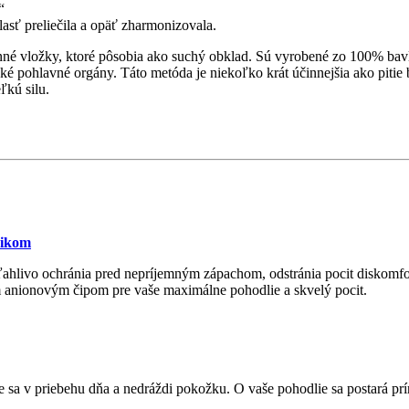
“
blasť preliečila a opäť zharmonizovala.
inné vložky, ktoré pôsobia ako suchý obklad. Sú vyrobené zo 100% bav
é pohlavné orgány. Táto metóda je niekoľko krát účinnejšia ako pitie b
ľkú silu.
sikom
ľahlivo ochránia pred nepríjemným zápachom, odstránia pocit diskomfor
m anionovým čipom pre vaše maximálne pohodlie a skvelý pocit.
 sa v priebehu dňa a nedráždi pokožku. O vaše pohodlie sa postará pr