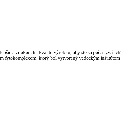
šie a zdokonalili kvalitu výrobku, aby ste sa počas „vašich“
ným fytokomplexom, ktorý bol vytvorený vedeckým inštitútom