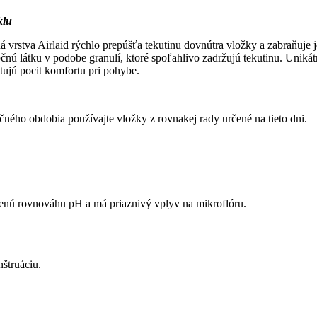
klu
ná vrstva Airlaid rýchlo prepúšťa tekutinu dovnútra vložky a zabraňuj
pčnú látku v podobe granulí, ktoré spoľahlivo zadržujú tekutinu. Uni
tujú pocit komfortu pri pohybe.
čného obdobia používajte vložky z rovnakej rady určené na tieto dni.
enú rovnováhu pH a má priaznivý vplyv na mikroflóru.
štruáciu.