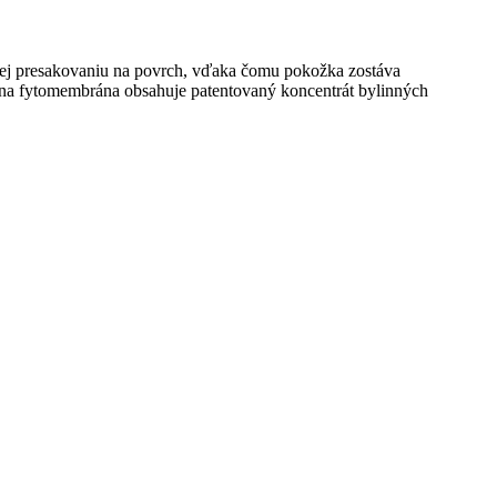
e jej presakovaniu na povrch, vďaka čomu pokožka zostáva
kátna fytomembrána obsahuje patentovaný koncentrát bylinných