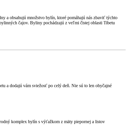
lny a obsahujú množstvo bylín, ktoré pomáhajú nás zbaviť týchto
ylinných čajov. Byliny pochádzajú z veľmi čistej oblasti Tibetu
tu a dodajú vám sviežosť po celý deň. Nie sú to len obyčajné
írodný komplex bylín s výťažkom z mäty piepornej a listov