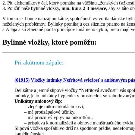
2. Piť alchemilkový čaj, ktorý pomáha na väčšinu „ženských ťažkostí
3. Použiť naše bylinné vložky,
min. kúra 2-3 mesiace
, aby sa táto o
V tomto je Tiande naozaj unikátne, spoločnosť vytvorila dámske byl
neželaných problémov. Bylinky prenikajú cez sliznicu priamo na žensk
a Altaja a sú zbierané podľa princípov lunárneho cyklu, preto majú ve
Bylinné vložky, ktoré pomôžu:
Pri akútnom zápale:
(61915) Vložky intimky Nefritová sviežosť s aniónovým pá
Delikátne a jemné slipové vložky “Nefritová sviežosť” vás spo
intimky, je to unikátny hygienický prostriedok so zabudovaný
Unikátny anionový čip:
– zlepšuje mikrocirkuláciu krvi,
– má protizápalové účinky,
– má priaznivý vplyv na mikroflóru,
– prispieva k normalizácii a obnove menštruačného cyklu.
Slipová vložka spoľahlivo drží na spodnom prádle, nedeformuje
kamélie čínskej.