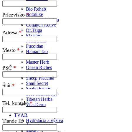
Baby Bambo
Bio Rehab
Priezvisko
Botoluxe
Charm Collection
Collagen Active
Dr.Taiga
Adresa
Ekosféra
FreshClick
Fucoidan
Mesto
Hainan Tao
Herbal Energies
Master Herb
PSČ
Ocean Riches
Pro Botanic
Sheep Placenta
Snail Secret
Štát
Snake Factor
SPA Technology
Tibetan Herbs
Tel. kontakt
Vita-Derm
Ženšen
TVÁR
Tiande ID
Hydratácia a výživa
Čistenie pleti
Masky