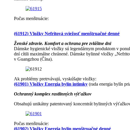
Počas menštruácie:
(61912) Vložky Nefritová sviežosť menštruačné denné
Ženské zdravie. Komfort a ochrana pre zvláštne dni
Dámske hygienické vložky sú legendárnym produktom v ponuke T
dní cítili maximálne chránené. Dámske bylinné vložky „Nefri
v Guangzhou (Čína).
Ak problémy pretrvávajú, vyskúšajte vložky:
(61901) Vložky Energia bylín intimky
(rada energia bylín pr
Ochranný komplex rastlinných výťažkov
Obsahujú unikátny patentovaný koncentrát bylinných výťažkov.
Počas menštruácie:
(61902) Vložky Energia bylín menštruačné denné