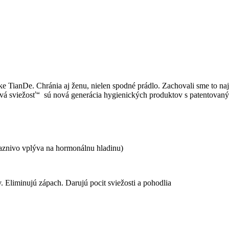
ianDe. Chránia aj ženu, nielen spodné prádlo. Zachovali sme to najlep
tová sviežosť“ sú nová generácia hygienických produktov s patentova
iaznivo vplýva na hormonálnu hladinu)
 Eliminujú zápach. Darujú pocit sviežosti a pohodlia