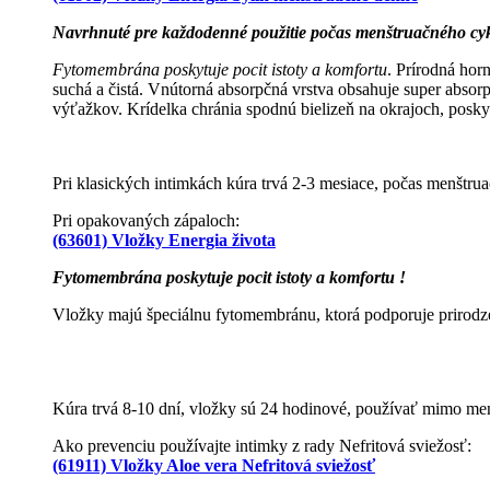
Navrhnuté pre každodenné použitie počas menštruačného cy
Fytomembrána poskytuje pocit istoty a komfortu
. Prírodná hor
suchá a čistá. Vnútorná absorpčná vrstva obsahuje super absor
výťažkov. Krídelka chránia spodnú bielizeň na okrajoch, posky
Pri klasických intimkách kúra trvá 2-3 mesiace, počas menštrua
Pri opakovaných zápaloch:
(63601) Vložky Energia života
Fytomembrána poskytuje pocit istoty a komfortu !
Vložky majú špeciálnu fytomembránu, ktorá podporuje prirodz
Kúra trvá 8-10 dní, vložky sú 24 hodinové, používať mimo men
Ako prevenciu používajte intimky z rady Nefritová sviežosť:
(61911) Vložky Aloe vera Nefritová sviežosť