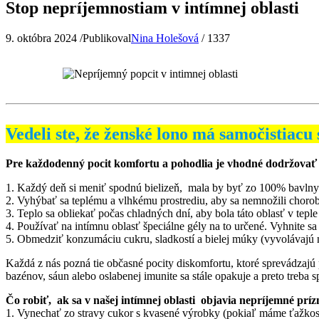
Stop nepríjemnostiam v intímnej oblasti
9. októbra 2024
/
Publikoval
Nina Holešová
/
1337
Vedeli ste, že ženské lono má samočistiacu
Pre každodenný pocit komfortu a pohodlia je vhodné dodržova
1. Každý deň si meniť spodnú bielizeň, mala by byť zo 100% bavlny 
2. Vyhýbať sa teplému a vlhkému prostrediu, aby sa nemnožili chorob
3. Teplo sa obliekať počas chladných dní, aby bola táto oblasť v teple
4. Používať na intímnu oblasť špeciálne gély na to určené. Vyhnite 
5. Obmedziť konzumáciu cukru, sladkostí a bielej múky (vyvolávajú
Každá z nás pozná tie občasné pocity diskomfortu, ktoré sprevádzaj
bazénov, sáun alebo oslabenej imunite sa stále opakuje a preto treba 
Čo robiť, ak sa v našej intímnej oblasti objavia nepríjemné príz
1. Vynechať zo stravy cukor s kvasené výrobky (pokiaľ máme ťažkost