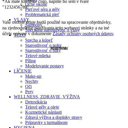
*Ak máte klientske číslo, napíšte ho sem v tvare
Očné okolie
"1232456789"
Pleťové séra a gély
Problematická pleť
VLASY
Vaše osobné údaje budú použité na spracovanie objednávky,
Šampóny
na zjednodušenie používania tejto webovej stránky a na iné
Špeciálna starostlivosť o vlasy
účely opísané v dokumente
Zásady ochrany osobných údajov
.
TELO
Sprcha a kúpeľ
Starostlivosť o nohy
Registrovať
Starostlivosť o ruky
Telové mlieka
Píling
Modelovanie postavy
LÍČENIE
Make-up
Nechty
Oči
Pery
WELLNESS, ZDRAVIE, VÝŽIVA
Detoxikácia
Telové gély a oleje
Kozmetické náplasti
Zdravá výživa a doplnky stravy
Prípravky s turmalínom
HYGIENA