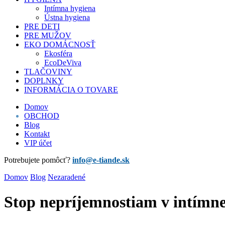
Intímna hygiena
Ústna hygiena
PRE DETI
PRE MUŽOV
EKO DOMÁCNOSŤ
Ekosféra
EcoDeViva
TLAČOVINY
DOPLNKY
INFORMÁCIA O TOVARE
Domov
OBCHOD
Blog
Kontakt
VIP účet
Potrebujete pomôcť?
info@e-tiande.sk
Domov
Blog
Nezaradené
Stop nepríjemnostiam v intímnej