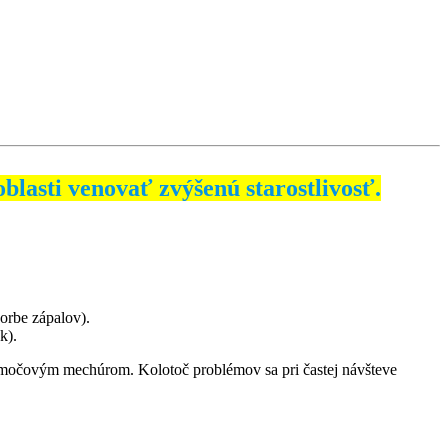
blasti venovať zvýšenú starostlivosť.
orbe zápalov).
k).
 s močovým mechúrom. Kolotoč problémov sa pri častej návšteve