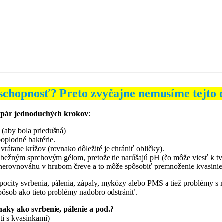
 schopnosť? Preto zvyčajne nemusíme tejto o
ť pár jednoduchých krokov
:
(aby bola priedušná)
oplodné baktérie.
 vrátane krížov (rovnako dôležité je chrániť obličky).
sa bežným sprchovým gélom, pretože tie narúšajú pH (čo môže viesť k tv
 nerovnováhu v hrubom čreve a to môže spôsobiť premnoženie kvasinie
ú pocity svrbenia, pálenia, zápaly, mykózy alebo PMS a tiež problémy
spôsob ako tieto problémy nadobro odstrániť.
naky ako svrbenie, pálenie a pod.?
i s kvasinkami)