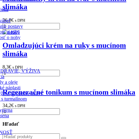
slimáka
ieka
36,8
€
s DPH
 kúpeľ
nie postavy
vosť o ruky
vosť o nohy
Omladzujúci krém na ruky s mucínom
slimáka
8,3
€
s DPH
ZDRAVIE, VÝŽIVA
cia
ly a oleje
é náplasti
Regeneračné tonikum s mucínom slimáka
živa a doplnky stravy
 s turmalínom
34,2
€
s DPH
ygiena
giena
Hľadať
NOSŤ