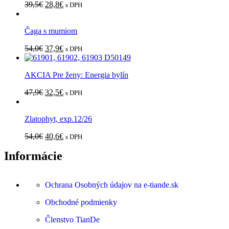
39,5
€
28,8
€
s DPH
Čaga s mumiom
54,0
€
37,9
€
s DPH
AKCIA Pre ženy: Energia bylín
47,9
€
32,5
€
s DPH
Zlatophyt, exp.12/26
54,0
€
40,6
€
s DPH
Informácie
Ochrana Osobných údajov na e-tiande.sk
Obchodné podmienky
Členstvo TianDe