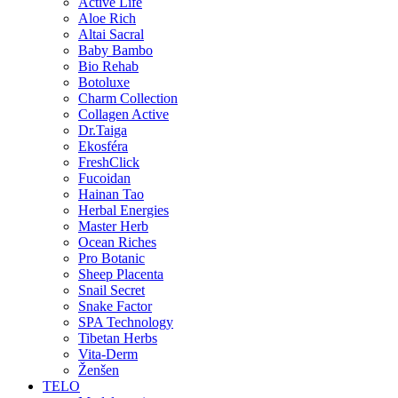
Active Life
Aloe Rich
Altai Sacral
Baby Bambo
Bio Rehab
Botoluxe
Charm Collection
Collagen Active
Dr.Taiga
Ekosféra
FreshClick
Fucoidan
Hainan Tao
Herbal Energies
Master Herb
Ocean Riches
Pro Botanic
Sheep Placenta
Snail Secret
Snake Factor
SPA Technology
Tibetan Herbs
Vita-Derm
Ženšen
TELO