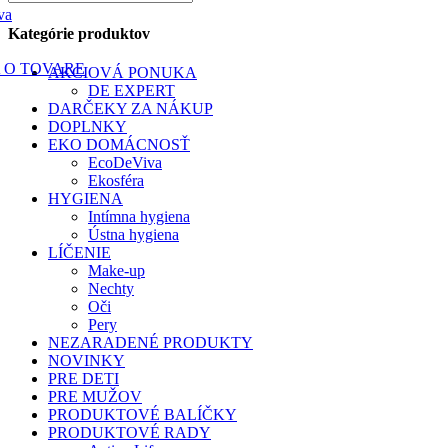
va
Kategórie produktov
 O TOVARE
AKCIOVÁ PONUKA
DE EXPERT
DARČEKY ZA NÁKUP
DOPLNKY
EKO DOMÁCNOSŤ
EcoDeViva
Ekosféra
HYGIENA
Intímna hygiena
Ústna hygiena
LÍČENIE
Make-up
Nechty
Oči
Pery
NEZARADENÉ PRODUKTY
NOVINKY
PRE DETI
PRE MUŽOV
PRODUKTOVÉ BALÍČKY
PRODUKTOVÉ RADY