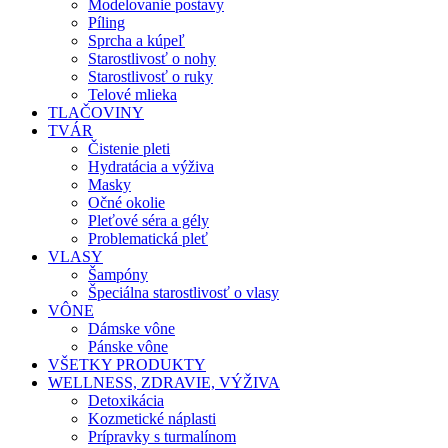
Modelovanie postavy
Píling
Sprcha a kúpeľ
Starostlivosť o nohy
Starostlivosť o ruky
Telové mlieka
TLAČOVINY
TVÁR
Čistenie pleti
Hydratácia a výživa
Masky
Očné okolie
Pleťové séra a gély
Problematická pleť
VLASY
Šampóny
Špeciálna starostlivosť o vlasy
VÔNE
Dámske vône
Pánske vône
VŠETKY PRODUKTY
WELLNESS, ZDRAVIE, VÝŽIVA
Detoxikácia
Kozmetické náplasti
Prípravky s turmalínom