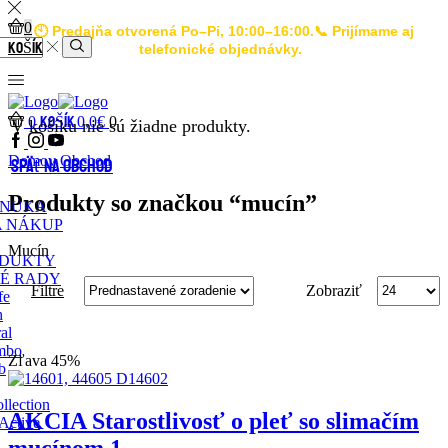
0
🕙 Predajňa otvorená Po–Pi, 10:00–16:00.📞 Prijímame aj
KOŠÍK
telefonické objednávky.
KOŠÍK
0
0,0
€
0
V košíku nie sú žiadne produkty.
Domov
Obchod
Späť na obchod
Produkty so značkou “mucín”
ONUKA
A NÁKUP
Mucín
ODUKTY
É RADY
Filtre
Zobraziť
fe
h
al
mbo
Zľava 45%
b
llection
AKCIA Starostlivosť o pleť so slimačím
Active
mucínom 1