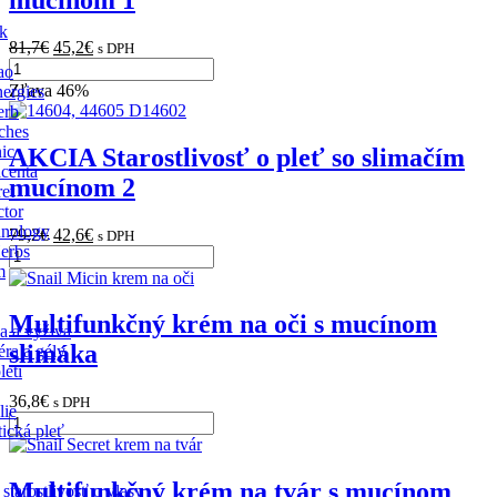
ck
81,7
€
45,2
€
s DPH
ao
Zľava 46%
ergies
erb
ches
ic
AKCIA Starostlivosť o pleť so slimačím
centa
mucínom 2
ret
ctor
nology
79,2
€
42,6
€
s DPH
erbs
m
Multifunkčný krém na oči s mucínom
a a výživa
slimáka
éra a gély
leti
36,8
€
s DPH
lie
ická pleť
Multifunkčný krém na tvár s mucínom
starostlivosť o vlasy