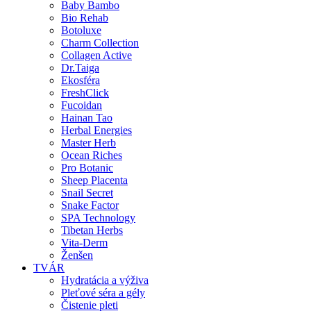
Baby Bambo
Bio Rehab
Botoluxe
Charm Collection
Collagen Active
Dr.Taiga
Ekosféra
FreshClick
Fucoidan
Hainan Tao
Herbal Energies
Master Herb
Ocean Riches
Pro Botanic
Sheep Placenta
Snail Secret
Snake Factor
SPA Technology
Tibetan Herbs
Vita-Derm
Ženšen
TVÁR
Hydratácia a výživa
Pleťové séra a gély
Čistenie pleti