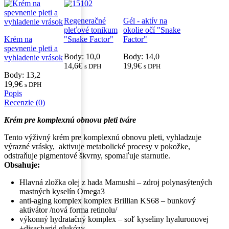
Regeneračné
Gél - aktív na
pleťové tonikum
okolie očí "Snake
Krém na
"Snake Factor"
Factor"
spevnenie pleti a
Body: 10,0
Body: 14,0
vyhladenie vrások
14,6
€
19,9
€
s DPH
s DPH
Body: 13,2
19,9
€
s DPH
Popis
Recenzie (0)
Krém pre komplexnú obnovu pleti tváre
Tento výživný krém pre komplexnú obnovu pleti, vyhladzuje
výrazné vrásky, aktivuje metabolické procesy v pokožke,
odstraňuje pigmentové škvrny, spomaľuje starnutie.
Obsahuje:
Hlavná zložka olej z hada Mamushi – zdroj polynasýtených
mastných kyselín Omega3
anti-aging komplex komplex Brillian KS68 – bunkový
aktivátor /nová forma retinolu/
výkonný hydratačný komplex – soľ kyseliny hyaluronovej
+disacharid glukózy