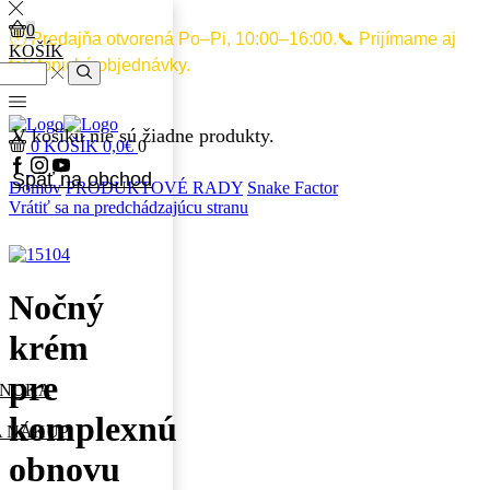
0
🕙 Predajňa otvorená Po–Pi, 10:00–16:00.📞 Prijímame aj
KOŠÍK
telefonické objednávky.
V košíku nie sú žiadne produkty.
0
KOŠÍK
0,0
€
0
Späť na obchod
Domov
PRODUKTOVÉ RADY
Snake Factor
Vrátiť sa na predchádzajúcu stranu
Nočný
krém
pre
ONUKA
komplexnú
A NÁKUP
obnovu