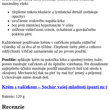
maximálny efekt:
zlepšenie mikrocirkulácie a lymfatická drenáž (redukuje
opuchy)
uvoľnenie svalového napätia krku
boj proti mimickej hypertonicite V-zóny
zníženie viditeľnosti vrások, ochablosti a gravitačného
poklesu pleti.
Každodenné používanie krému s valčekom prináša viditeľné
výsledky už za dva až tri týždne. Zlepšenie farby pleti a celkovo
oddýchnutý vzhľad zaznamenáte už po prvom použití.
Použitie:
a
plikujte krém na pokožku krku a spodnej tretiny tváre,
potom masírujte valčekom až do úplného vstrebania. Pre dosiahnutie
najlepšieho účinku masírujte pozdĺž masážnych línií (od stredu k
okrajom). Mechanický tlak na pleť by mal byť jemný a príjemný.
Uchovávajte mimo dosah detí.
Krém s valčekom – Sochár vašej mladosti (pozri tu:)
Balenie: 120 g
Recenzie