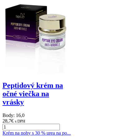
Peptidový krém na
očné viečka na
vrásky
Body: 16,0
28,7
€
s DPH
Krém na nohy s 30 % urea na po...