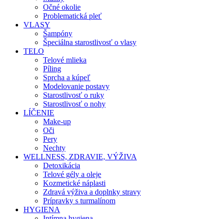
Očné okolie
Problematická pleť
VLASY
Šampóny
Špeciálna starostlivosť o vlasy
TELO
Telové mlieka
Píling
Sprcha a kúpeľ
Modelovanie postavy
Starostlivosť o ruky
Starostlivosť o nohy
LÍČENIE
Make-up
Oči
Pery
Nechty
WELLNESS, ZDRAVIE, VÝŽIVA
Detoxikácia
Telové gély a oleje
Kozmetické náplasti
Zdravá výživa a doplnky stravy
Prípravky s turmalínom
HYGIENA
Intímna hygiena