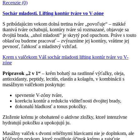
Recenzie (0)
Sochár mladosti. Lifting kontúr tváre vo V-zóne
S pribúdajúcim vekom dolná tretina tváre „povoľuje“ – mäkké
tkanivá tváre ochabujú, kontúry tváre sú rozmazané, objavuje sa
dvojitá brada, „uhol mladosti” je skrytý pod opuchom. Práve s touto
oblasťou budeme pracovať – zvýrazníme jej kontúry, vrátime jej
pevnosť, ľahkosť a mladistvý vzhľad.
Krem s valčekom Váš sochár mladosti lifting kontúr tváre vo V-
zóne
Prípravok „2 v 1“
– krém bohatý na rastlinné výťažky, oleja,
antioxidanty, peptidy, lecitín, elastín a kolagén, v kombinácii s
masážnym valčekom poskytuje:
spevnenie V-zóny tváre,
korekciu kontúr a redukciu viditeľnosti dvojitej brady,
dokonalú hladkosť a tonus pokožky.
Zloženie krému je obohatené o aktívne zložky, ktoré intenzívne
hydratujú pokožku a upokojujú ju.
Masážny valček s dvomi reliéfnymi hlavicami nie je doplnkom, ale
kľúčovým prvkom, ktorý zosilňuje účinok krému a zaisťuje