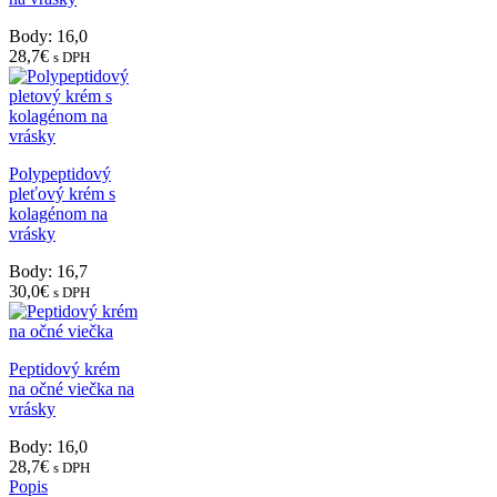
Body: 16,0
28,7
€
s DPH
Polypeptidový
pleťový krém s
kolagénom na
vrásky
Body: 16,7
30,0
€
s DPH
Peptidový krém
na očné viečka na
vrásky
Body: 16,0
28,7
€
s DPH
Popis