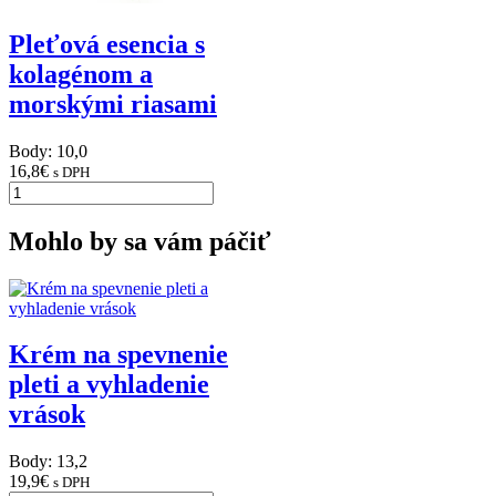
Pleťová esencia s
kolagénom a
morskými riasami
Body: 10,0
16,8
€
s DPH
Mohlo by sa vám páčiť
Krém na spevnenie
pleti a vyhladenie
vrások
Body: 13,2
19,9
€
s DPH