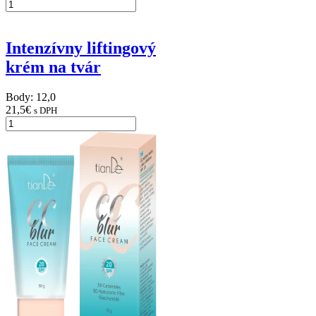
Intenzívny liftingový
krém na tvár
Body: 12,0
21,5
€
s DPH