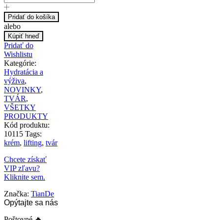
Pridať do košíka
alebo
Kúpiť hneď
Pridať do
Wishlistu
Kategórie:
Hydratácia a
výživa
,
NOVINKY
,
TVÁR
,
VŠETKY
PRODUKTY
Kód produktu:
10115
Tags:
krém
,
lifting
,
tvár
Chcete získať
VIP zľavu?
Kliknite sem.
Značka:
TianDe
Opýtajte sa nás
Poštovné 🔥