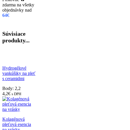
zdarma na všetky
objednávky nad
64€
Súvisiace
produkty...
Hydrogélové
vankúšiky na pleť
s ceramidmi
Body: 2,2
4,2
€
s DPH
Kolagénová
pleťová esencia
na vrásky