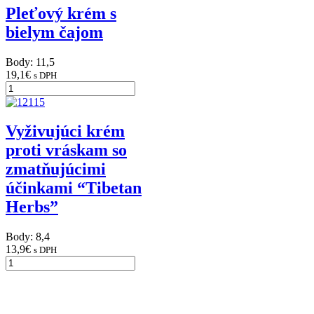
Pleťový krém s
bielym čajom
Body: 11,5
19,1
€
s DPH
Vyživujúci krém
proti vráskam so
zmatňujúcimi
účinkami “Tibetan
Herbs”
Body: 8,4
13,9
€
s DPH