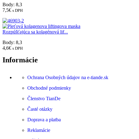
Body: 8,3
7,5
€
s DPH
Rozpúšťajúca sa kolagénová lif...
Body: 8,3
4,6
€
s DPH
Informácie
Ochrana Osobných údajov na e-tiande.sk
Obchodné podmienky
Členstvo TianDe
Časté otázky
Doprava a platba
Reklamácie