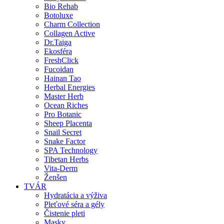
Bio Rehab
Botoluxe
Charm Collection
Collagen Active
Dr.Taiga
Ekosféra
FreshClick
Fucoidan
Hainan Tao
Herbal Energies
Master Herb
Ocean Riches
Pro Botanic
Sheep Placenta
Snail Secret
Snake Factor
SPA Technology
Tibetan Herbs
Vita-Derm
Ženšen
TVÁR
Hydratácia a výživa
Pleťové séra a gély
Čistenie pleti
Masky