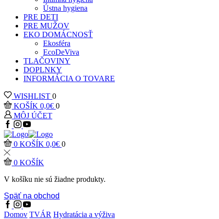
Ústna hygiena
PRE DETI
PRE MUŽOV
EKO DOMÁCNOSŤ
Ekosféra
EcoDeViva
TLAČOVINY
DOPLNKY
INFORMÁCIA O TOVARE
WISHLIST
0
KOŠÍK
0,0
€
0
MÔJ ÚČET
0
KOŠÍK
0,0
€
0
0
KOŠÍK
V košíku nie sú žiadne produkty.
Späť na obchod
Domov
TVÁR
Hydratácia a výživa