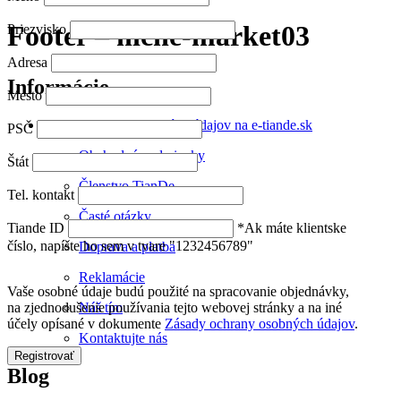
Footer – niche-market03
Priezvisko
Adresa
Informácie
Mesto
Ochrana Osobných údajov na e-tiande.sk
PSČ
Obchodné podmienky
Štát
Členstvo TianDe
Tel. kontakt
Časté otázky
Tiande ID
*Ak máte klientske
číslo, napíšte ho sem v tvare "1232456789"
Doprava a platba
Reklamácie
Vaše osobné údaje budú použité na spracovanie objednávky,
Náš tím
na zjednodušenie používania tejto webovej stránky a na iné
účely opísané v dokumente
Zásady ochrany osobných údajov
.
Kontaktujte nás
Registrovať
Blog