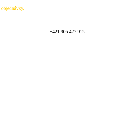
ké objednávky.
+421 905 427 915
Zobraziť online katalóg