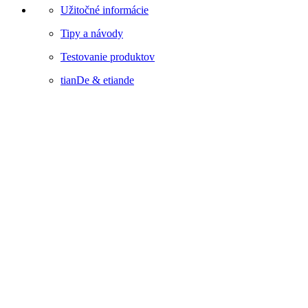
Užitočné informácie
Tipy a návody
Testovanie produktov
tianDe & etiande
Extra
Darčekové poukážky
New
Akciový tovar
Akcia
Novinky
New
Môj účet
Môj účet