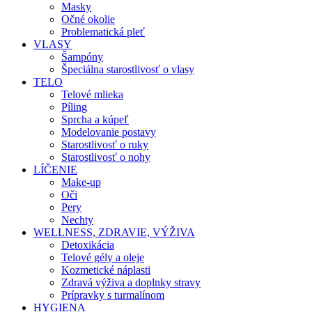
Masky
Očné okolie
Problematická pleť
VLASY
Šampóny
Špeciálna starostlivosť o vlasy
TELO
Telové mlieka
Píling
Sprcha a kúpeľ
Modelovanie postavy
Starostlivosť o ruky
Starostlivosť o nohy
LÍČENIE
Make-up
Oči
Pery
Nechty
WELLNESS, ZDRAVIE, VÝŽIVA
Detoxikácia
Telové gély a oleje
Kozmetické náplasti
Zdravá výživa a doplnky stravy
Prípravky s turmalínom
HYGIENA