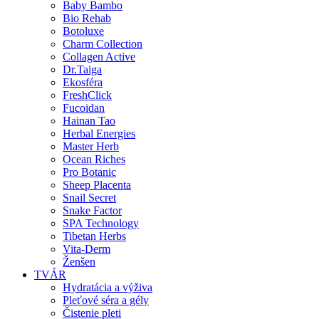
Baby Bambo
Bio Rehab
Botoluxe
Charm Collection
Collagen Active
Dr.Taiga
Ekosféra
FreshClick
Fucoidan
Hainan Tao
Herbal Energies
Master Herb
Ocean Riches
Pro Botanic
Sheep Placenta
Snail Secret
Snake Factor
SPA Technology
Tibetan Herbs
Vita-Derm
Ženšen
TVÁR
Hydratácia a výživa
Pleťové séra a gély
Čistenie pleti